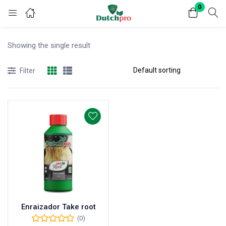
0
Login
Register
Showing the single result
Enter your username and password to login.
Filter
Remember me
Lost password?
Enraizador Take root
(0)